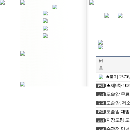
번
호
♣불기 257
★제9차 10
도솔암 무료
도솔암, 저
도솔암 대범
지장도량 도
수광전 만년