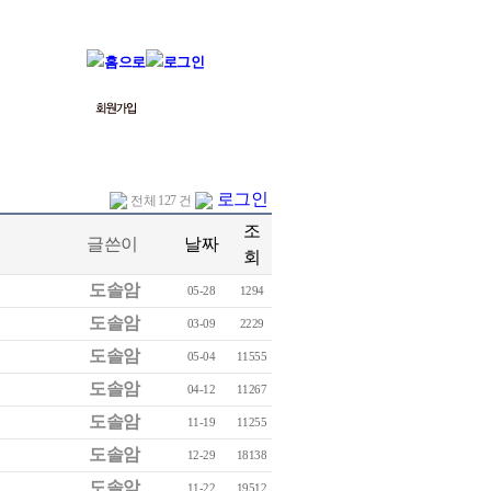
로그인
전체 127 건
조
글쓴이
날짜
회
도솔암
05-28
1294
도솔암
03-09
2229
도솔암
05-04
11555
도솔암
04-12
11267
도솔암
11-19
11255
도솔암
12-29
18138
도솔암
11-22
19512