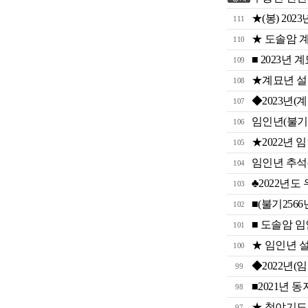
★(봉) 20
111
★ 도솔암 
110
■ 2023년
109
★계묘년 
108
◆2023년
107
임인년(불기2
106
★2022년
105
임인년 추석(
104
♣2022년도
103
■(불기256
102
■ 도솔암 
101
★ 임인년 
100
◆2022년
99
■2021년 
98
★ 철야기도
97