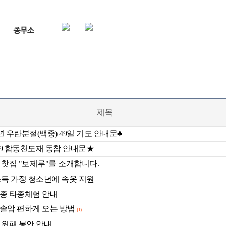
제목
0년 우란분절(백중) 49일 기도 안내문♣
29 합동천도재 동참 안내문★
 찻집 "보제루"를 소개합니다.
소득 가정 청소년에 속옷 지원
종 타종체험 안내
솔암 편하게 오는 방법
(1)
 위패 봉안 안내