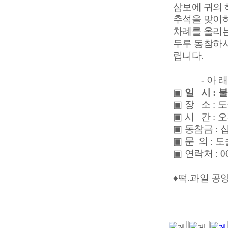
삼보에 귀의
추석을 맞이
차례를 올리는
두루 동참하
립니다
.
-
아 
▣
일 시
:
▣
장 소
:
도
▣
시 간
:
▣
동참금
:
▣
문 의
:
도
▣
연락처
: 
♦
떡
.
과일 공양