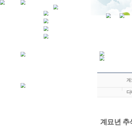
계
다
계묘년
추