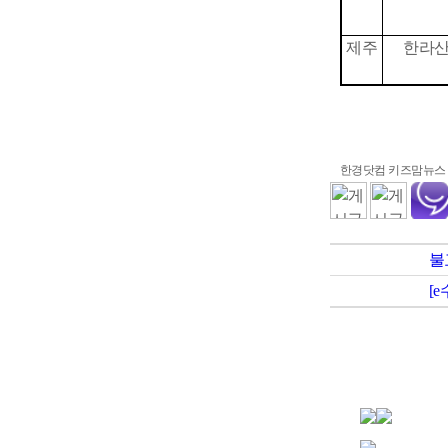
제주
한라
한경닷컴 키즈맘뉴스 
불
[