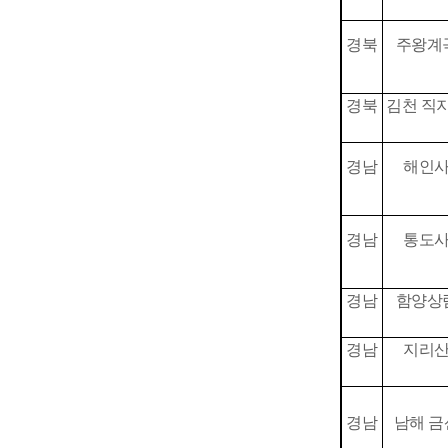
경북
주왕계
경북
김천 직
경남
해인
경남
통도
경남
함양상
경남
지리
경남
남해 금