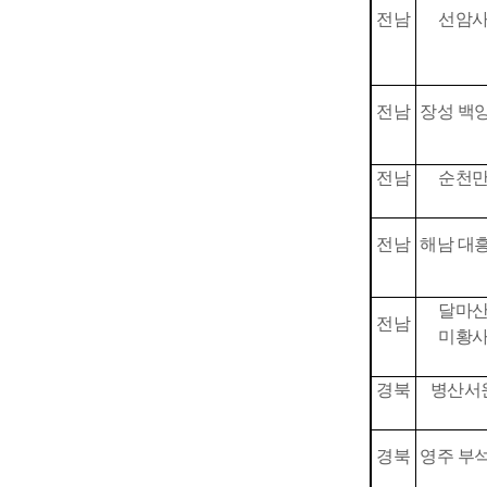
전남
선암
전남
장성 백
전남
순천
전남
해남 대
달마
전남
미황
경북
병산서
경북
영주 부