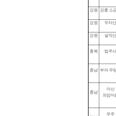
강원
강릉 소
강원
두타
강원
설악
충북
법주
충남
부여 무
아산
충남
외암마
무주