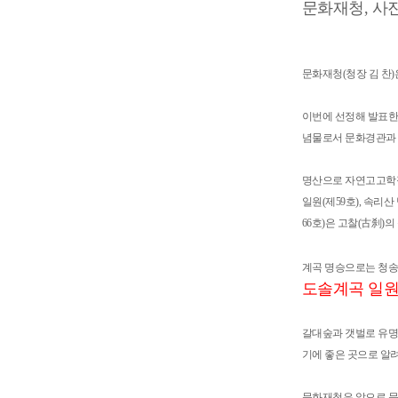
문화재청, 사진
문화재청(청장 김 찬)
이번에 선정해 발표한
념물로서 문화경관과 
명산으로 자연고고학적
일원(제59호), 속리산
66호)은 고찰(古刹)
계곡 명승으로는 청송 
도솔계곡 일원(
갈대숲과 갯벌로 유명한
기에 좋은 곳으로 알려
문화재청은 앞으로 문