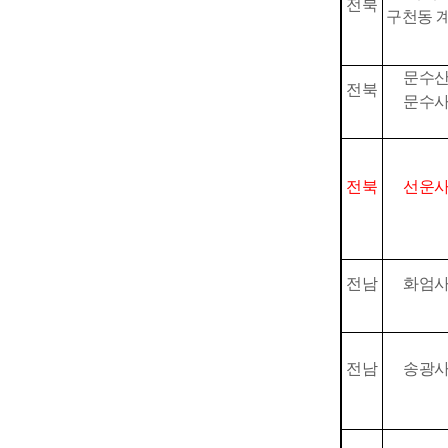
전북
구천동 
문수
전북
문수
전북
선운
전남
화엄
전남
송광