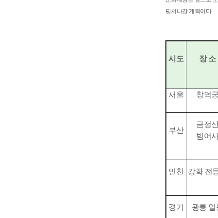
펼쳐나갈 계획이다.
시도
장 소
서울
창덕
금정
부산
범어
인천
강화 전
경기
광릉 일