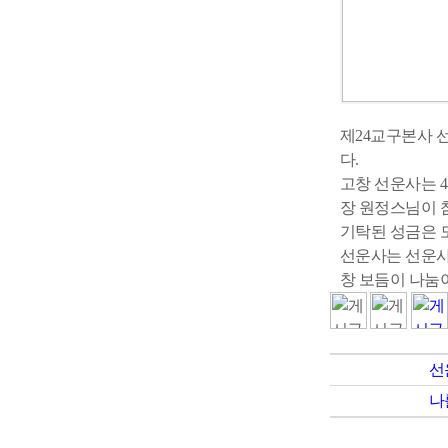
제24교구본사 
다.
고창 선운사는 
장 원정스님이 
기탁된 성금은 
선운사는 선운사
창 보듬이 나눔
선
나