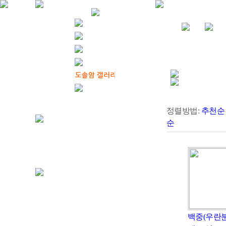
정렬방법:
추천순
순
백중(우란분