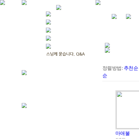
정렬방법:
추천순
순
마애불