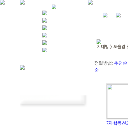
정렬방법:
추천순
순
7차합동천