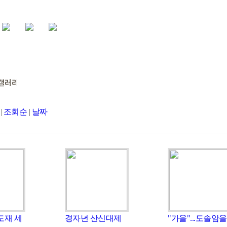
|
조회순
|
날짜
도재 세
경자년 산신대제
"가을"...도솔암을