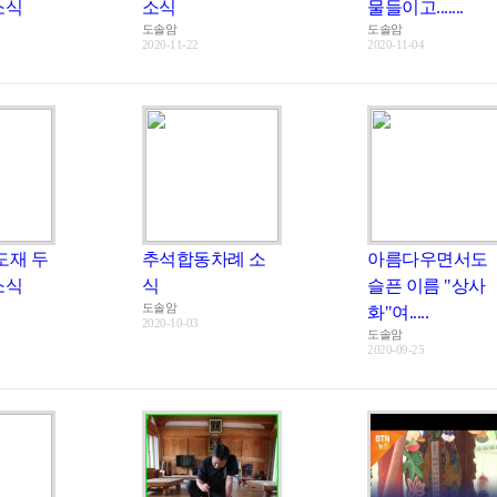
소식
소식
물들이고.......
도솔암
도솔암
2020-11-22
2020-11-04
도재 두
추석합동차례 소
아름다우면서도
소식
식
슬픈 이름 "상사
도솔암
화"여.....
2020-10-03
도솔암
2020-09-25