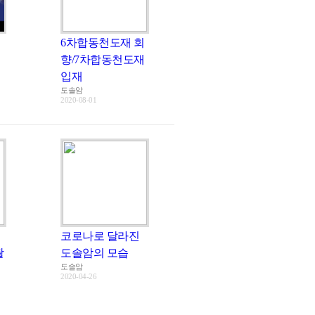
6차합동천도재 회
향/7차합동천도재
입재
도솔암
2020-08-01
코로나로 달라진
촬
도솔암의 모습
도솔암
2020-04-26