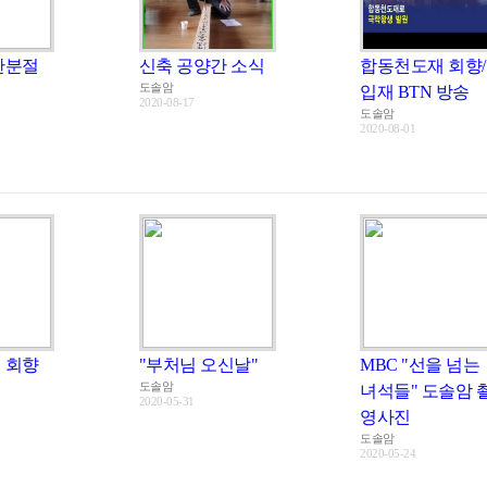
란분절
신축 공양간 소식
합동천도재 회향/
도솔암
입재 BTN 방송
2020-08-17
도솔암
2020-08-01
 회향
"부처님 오신날"
MBC "선을 넘는
도솔암
녀석들" 도솔암 
2020-05-31
영사진
도솔암
2020-05-24