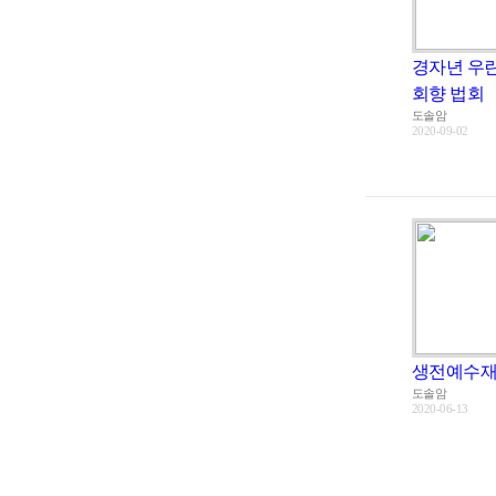
경자년 우
회향 법회
도솔암
2020-09-02
생전예수재
도솔암
2020-06-13