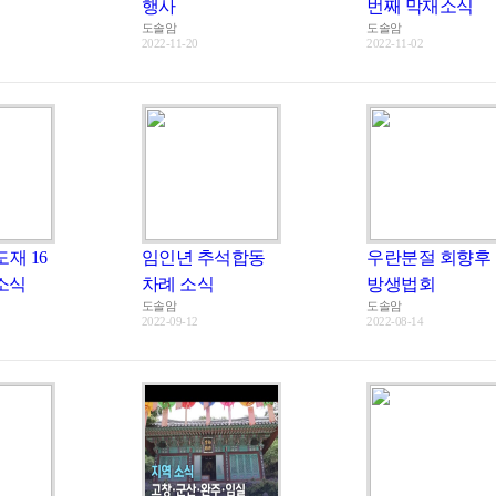
행사
번째 막재소식
도솔암
도솔암
2022-11-20
2022-11-02
재 16
임인년 추석합동
우란분절 회향후
소식
차례 소식
방생법회
도솔암
도솔암
2022-09-12
2022-08-14