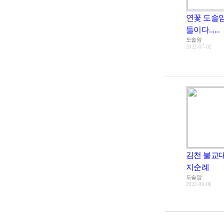
연꽃 도솔
들이다......
도솔암
2022-07-02
김천 불교
지순례
도솔암
2022-06-06