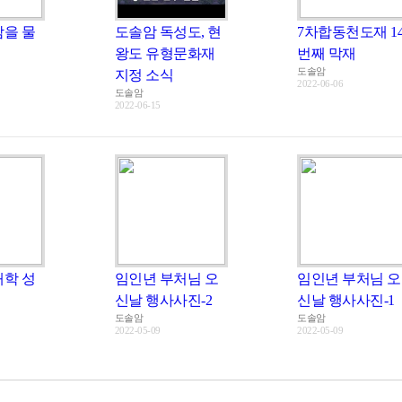
암을 물
도솔암 독성도, 현
7차합동천도재 1
왕도 유형문화재
번째 막재
도솔암
지정 소식
2022-06-06
도솔암
2022-06-15
대학 성
임인년 부처님 오
임인년 부처님 오
신날 행사사진-2
신날 행사사진-1
도솔암
도솔암
2022-05-09
2022-05-09