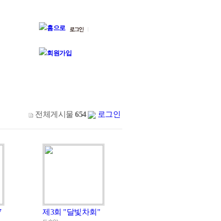
전체게시물
654
로그인
7
제3회 "달빛차회"