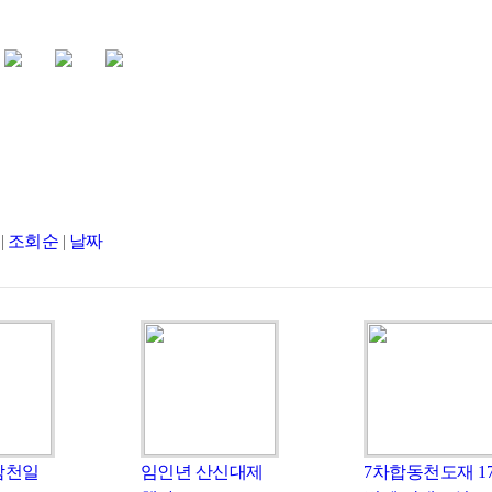
|
조회순
|
날짜
삼천일
임인년 산신대제
7차합동천도재 1