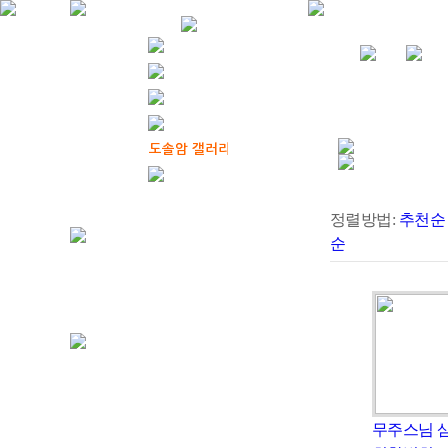
정렬방법:
추천순
순
무주스님 