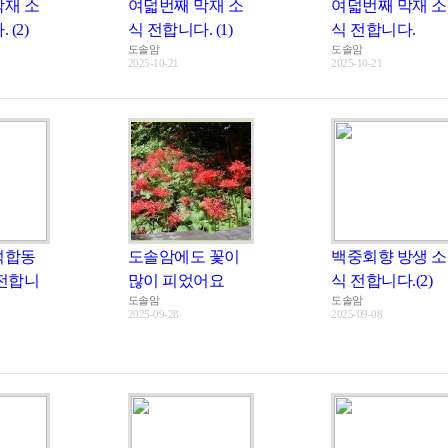
막재 소
여덟번째 막재 소
여덟번째 막재 소
(2)
식 전합니다. (1)
식 전합니다.
도솔암
도솔암
2025-10-21
2025-10-21
석합동
도솔암에도 꽃이
백중회향 방생 소
 전합니
많이 피었어요
식 전합니다.(2)
도솔암
도솔암
2025-09-28
2025-09-08