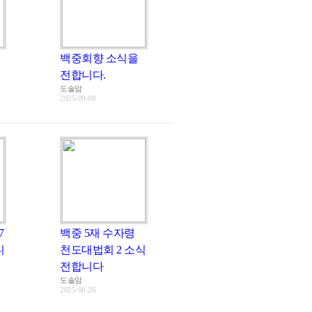
백중회향 소식을
전합니다.
도솔암
2025-09-08
7
백중 5재 수자령
니
천도대법회 2 소식
전합니다
도솔암
2025-08-26