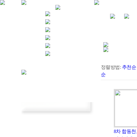
정렬방법:
추천순
순
8차 합동천