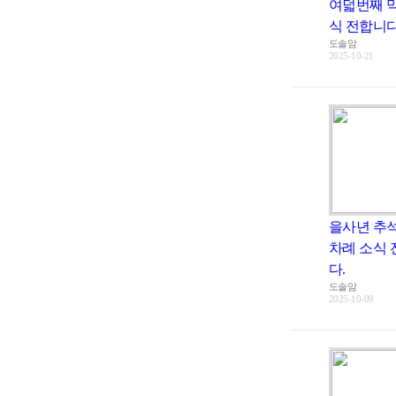
여덟번째 
식 전합니다. 
도솔암
2025-10-21
을사년 추
차례 소식
다.
도솔암
2025-10-09