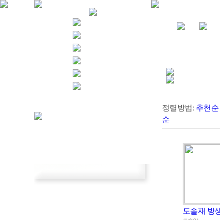
정렬방법:
추천순
순
도솔재 방