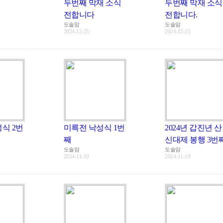
두번째 막재 소식
두번째 막재 소식
전합니다
전합니다.
도솔암
도솔암
2024-12-25
2024-12-25
식 2번
미륵전 낙성식 1번
2024년 갑진년 산
째
신대제 봉행 3번
도솔암
도솔암
2024-11-19
2024-11-19