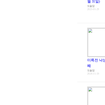
월 31일)
도솔암
2025-01-29
미륵전 낙성
째
도솔암
2024-11-19