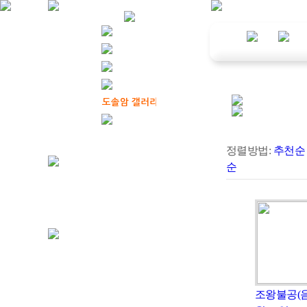
정렬방법:
추천순
순
조왕불공(음