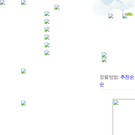
정렬방법:
추천순
순