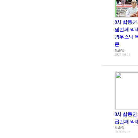
8차 합동천
덟번째 막
광우스님 
문
도솔암
2024-06-11
8차 합동천
곱번째 막
도솔암
2024-04-23