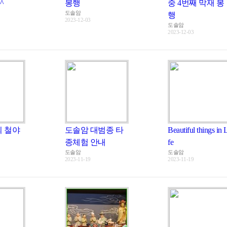
^
봉행
중 4번째 막재 봉
도솔암
행
2023-12-03
도솔암
2023-12-03
회 철야
도솔암 대범종 타
Beautiful things in 
종체험 안내
fe
도솔암
도솔암
2023-11-19
2023-11-19