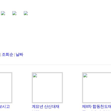
|
조회순
|
날짜
 보시고
계묘년 산신대재
제8차 합동천도