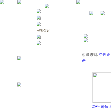
정렬방법:
추천순
순
파란 하늘