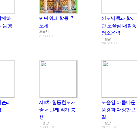
함께하
만년위패 합동 추
신도님들과 함께
 시음행
모제
한 도솔암 대범종
도솔암
청소운력
2023-11-11
도솔암
2023-11-11
지순례-
제8차 합동천도재
도솔암 아름다운
암
중 세번째 막재 봉
풍경과 다정한 손
행
길
도솔암
도솔암
2023-10-18
2023-10-10