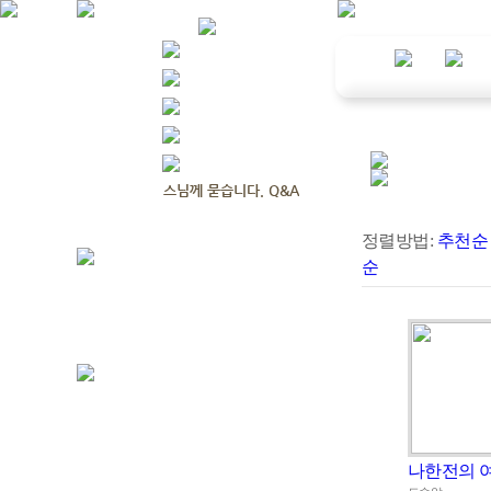
정렬방법:
추천순
순
나한전의 