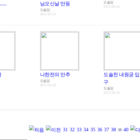
도솔암
...
님오신날 만등
2011-04-26
도솔암
2011-05-15
행
나한전의 만추
도솔천 내원궁 입
도솔암
구
2011-04-26
도솔암
2011-04-26
31
32
33
34
35
36
37
38
40
39