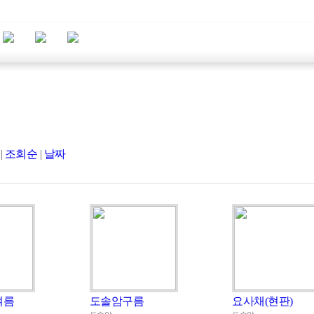
|
조회순
|
날짜
여름
도솔암구름
요사채(현판)