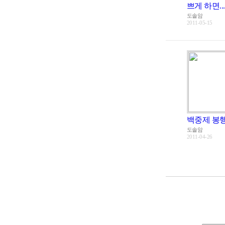
쁘게 하면......
도솔암
2011-05-15
백중제 봉
도솔암
2011-04-26