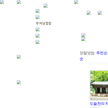
정렬방법:
추천순
순
도솔천의 