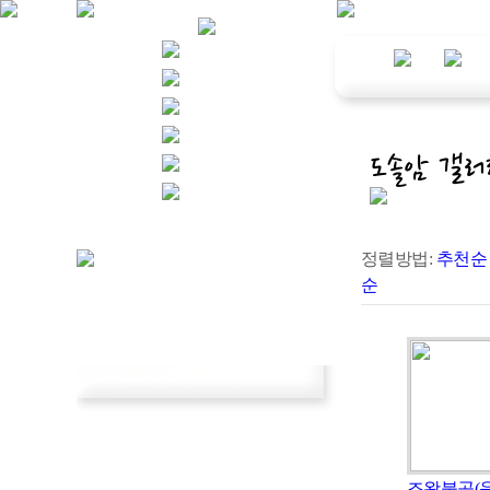
정렬방법:
추천순
순
조왕불공(음