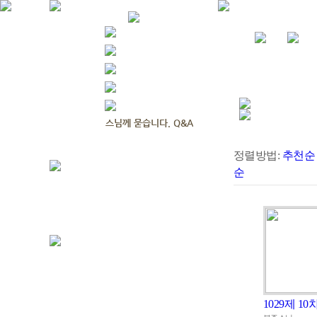
정렬방법:
추천순
순
1029제 10