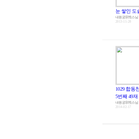
눈 쌓인 도
내원궁宗性스님
2013-11-28
1029 합동
5번째 49재
내원궁宗性스님
2014-02-17