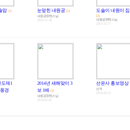
솔암
눈덮힌 내원궁
도솔이 내원이 집
(1)
(2)
(2)
내원궁宗性스님
내원궁宗性스님
2013-11-30
2013-12-17
천도재1
2014년 새해맞이 3
선운사 홍보영상
산적
 풍경
보 1배
(2)
2014-03-12
내원궁宗性스님
2014-01-05