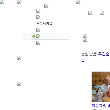
정렬방법:
추천순
순
지장제일 법