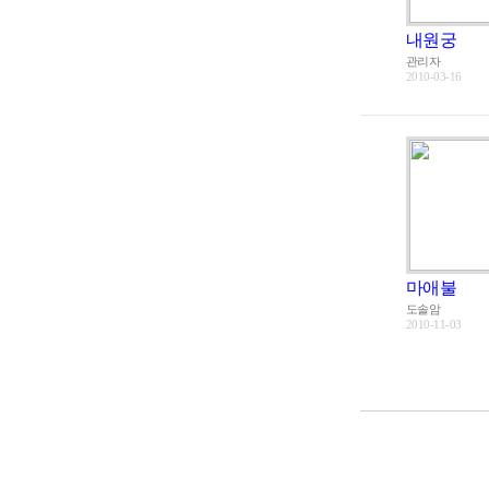
내원궁
관리자
2010-03-16
마애불
도솔암
2010-11-03