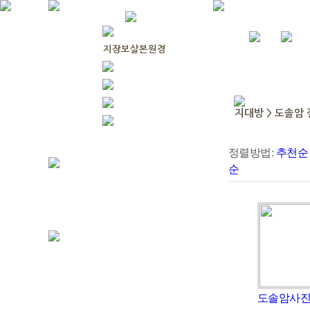
정렬방법:
추천순
순
도솔암사진