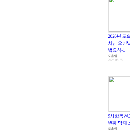
2026년 도
처님 오신
법요식-1
도솔암
2026-05-25
9차합동천
번째 막재 
도솔암