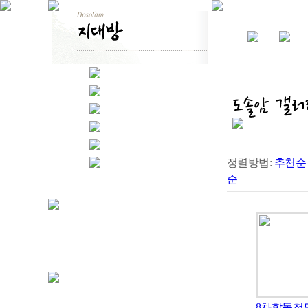
정렬방법:
추천순
순
8차합동천도