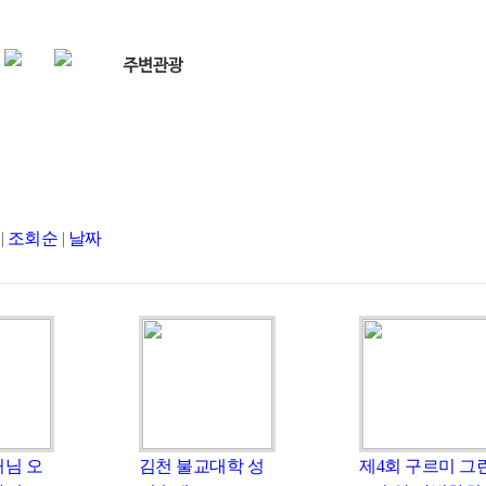
|
조회순
|
날짜
처님 오
김천 불교대학 성
제4회 구르미 그