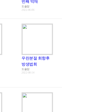
번째 막재
도솔암
2022-06-06
회
우란분절 회향후
방생법회
도솔암
2022-08-14