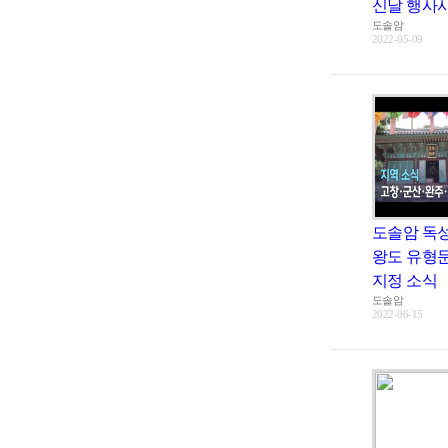
신날 행사사
도솔암
2022-05-09
도솔암 독성
왕도 유형
지정 소식
도솔암
2022-06-15