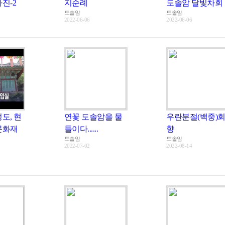
진-2
지순례
도솔암 달빛차회
도솔암
도솔암
2022-06-06
2022-06-06
도, 현
연꽃 도솔암을 물
우란분절(백중)
문화재
들이다......
향
도솔암
도솔암
2022-07-02
2022-08-14