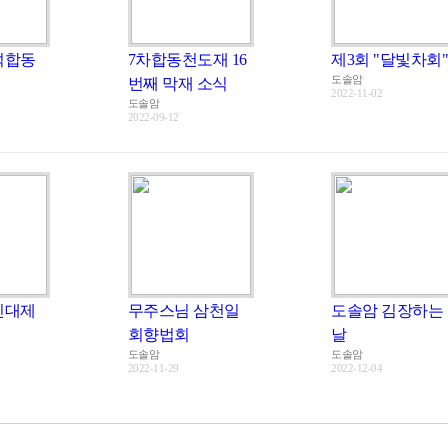
석합동
7차합동천도재 16
제3회 "달빛차회"
도솔암
번째 막재 소식
2022-11-02
도솔암
2022-09-12
신대제
무주스님 삼천일
도솔암 김장하는
회향법회
날
도솔암
도솔암
2022-11-29
2022-12-04