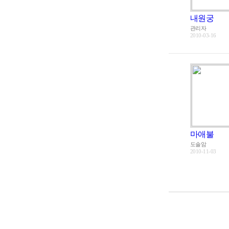
내원궁
관리자
2010-03-16
마애불
도솔암
2010-11-03