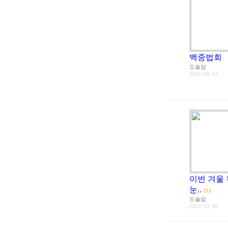
백중법회
도솔암
2011-08-15
이번 겨울
눈..
(1)
도솔암
2011-12-16