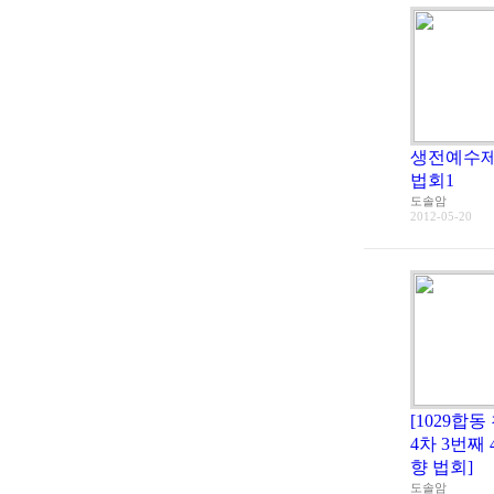
생전예수제
법회1
도솔암
2012-05-20
[1029합
4차 3번째 
향 법회]
도솔암