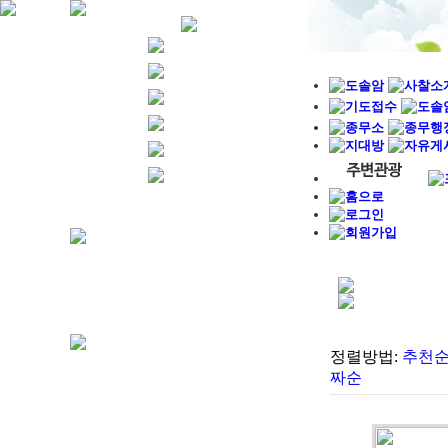
정렬방법:
추천
짜순