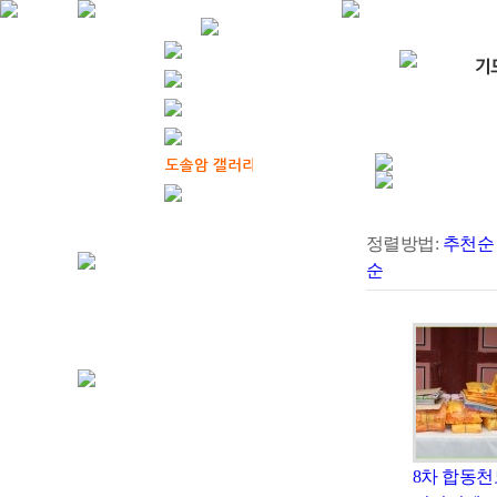
정렬방법:
추천순
순
8차 합동천