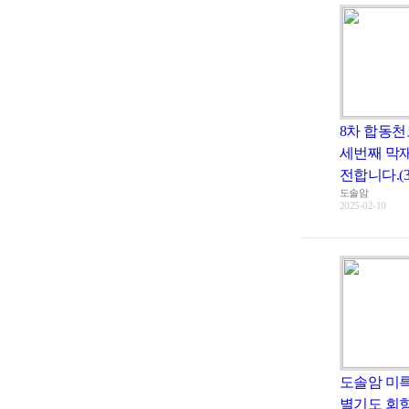
8차 합동천
세번째 막
전합니다.(3
도솔암
2025-02-10
도솔암 미
별기도 회