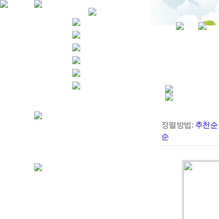
정렬방법:
추천순
순