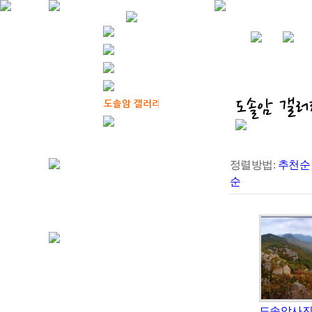
정렬방법:
추천순
순
도솔암사진