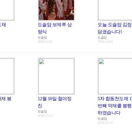
도재
도솔암 보제루 상
오늘 도솔암 김장
량식
담궜습니다!
도솔암
도솔암
2016-12-02
2016-12-03
대재 봉
12월 10일 철야정
5차 합동천도재 1
진
번째 막재를 봉행
도솔암
하였습니다
2016-12-11
도솔암
2016-12-12