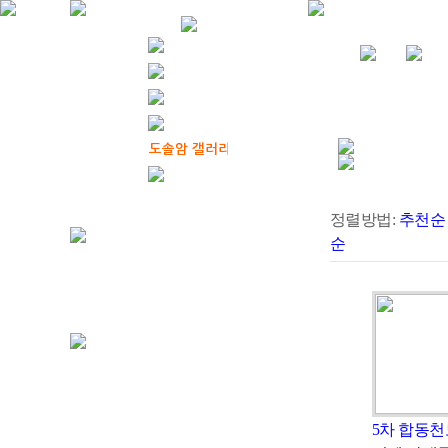
정렬방법:
추천순
순
5차 합동천