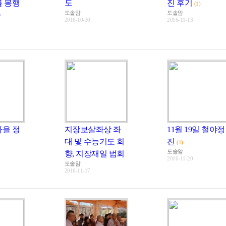
를 봉행
도
진 후기
(1)
도솔암
도솔암
다
2016-10-30
2016-11-13
가을 정
지장보살좌상 좌
11월 19일 철야정
대 및 수능기도 회
진
(1)
도솔암
향, 지장재일 법회
2016-11-20
도솔암
2016-11-17