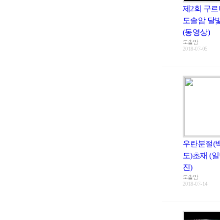
제2회 구르
도솔암 달
(동영상)
도솔암
2018-07-05
우란분절(
도)초재 (
진)
도솔암
2018-07-14