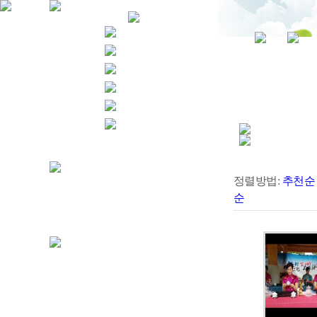
정렬방법:
추천순
순