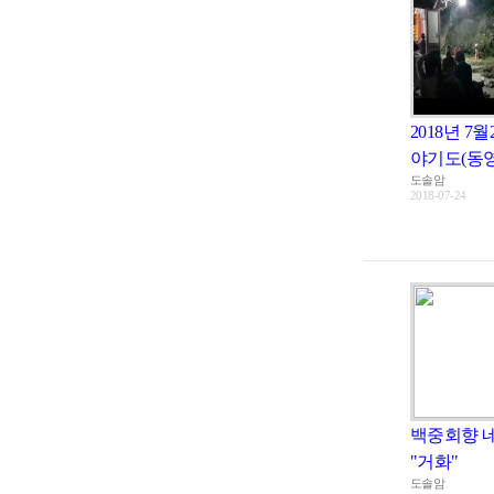
2018년 7월
야기도(동영
도솔암
2018-07-24
백중회향 
"거화"
도솔암