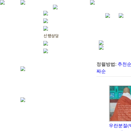
정렬방법:
추천
짜순
우란분절(