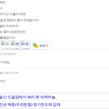
하여
다.
름이가고 가을이 되면
곱게 한송이 꽃이 피었답니다.
 말라 쓰러저야
서는 꽃이 피었던지라
 불렀답니다.
12-09-18 08:55
말 이쁘당
님
12-09-22 19:00
세요
솔산 도솔암에서 봐라 본 새벽하늘
진년 백중(우란분절) 영가천도재 입재