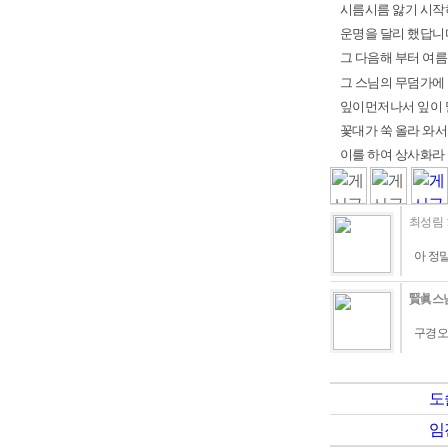
시름시름 앓기 시작
운명을 달리 했답니
그 다음해 부터 여
그 스님의 무덤가에
잎이
먼저나서 잎이
꽃대가 쑥 올라 와
이를 하여
상사화
라
최성림
아 정
賢眞스
구경오
도
임