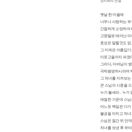
상사화
의 전설
옛날 한 마을에
너무나 사랑하는 부
간절하게 소망하여 
고명딸로 태어난 아
효성은 말할것도 없
그 미색은 아름답기
이웃고을까지 퍼졌다
그러다, 아버님이 
극락왕생하시라며 백
그 처녀를 지켜보는
큰 스님의 시중을 
누가 볼세라... 누가 
애절한 가운데 스님
어느듯 백일은 다가
불공을 마치고 처녀
스님은 절간 뒤 언
처녀를 보낸 후 부터