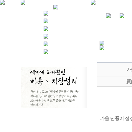
가
賢
가을 단풍이 절