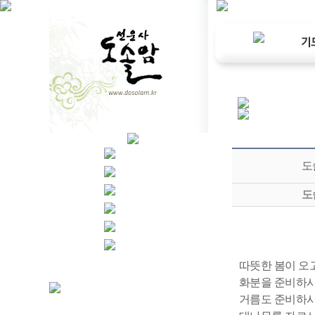
도
도
따뜻한 봄이 오
화분을 준비하시
거름도 준비하시