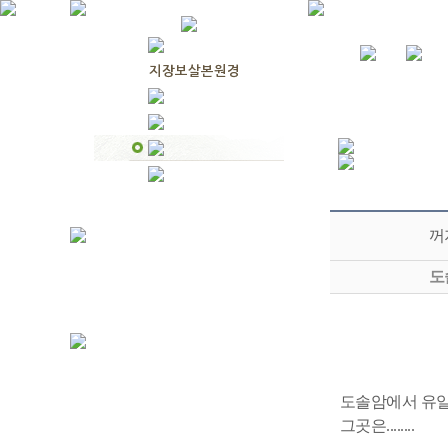
꺼
도
도솔암에서 유일
그곳은........