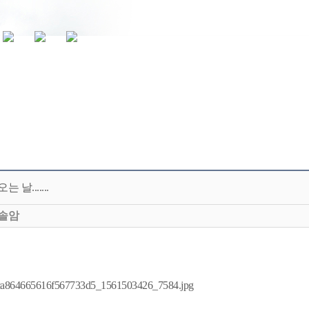
는 날.......
솔암