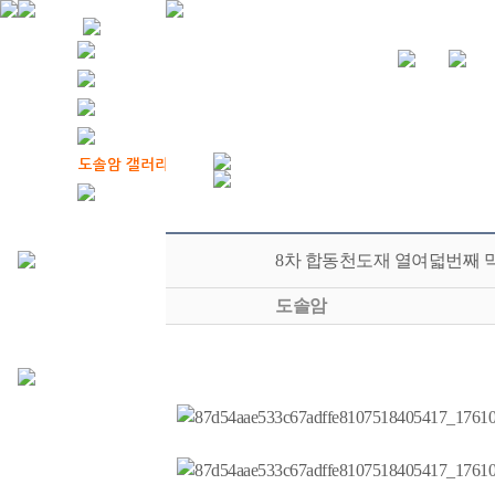
8차 합동천도재 열여덟번째 막재
도솔암