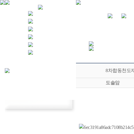
8차합동천도재 
도솔암