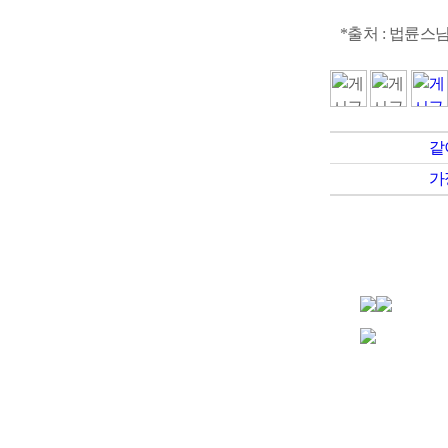
*출처 : 법륜스
같
가