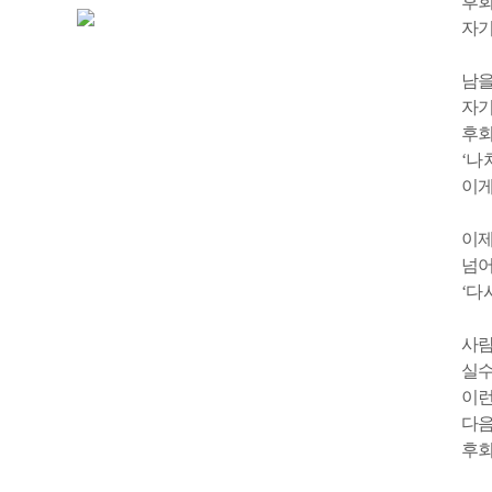
후회
자기
남을
자기
후회
‘나
이게
이제
넘어
‘다
사람
실수
이런
다음
후회