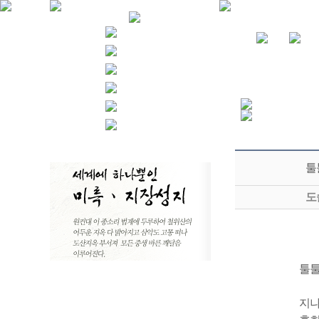
툴
도
툴툴
지나