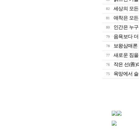
세상의 모든 
82
애착은 모든 
81
인간은 누구나.
80
음욕보다 더
79
보왕삼매론
78
새로운 짐을
77
작은 선(善
76
욕망에서 슬픔이
75