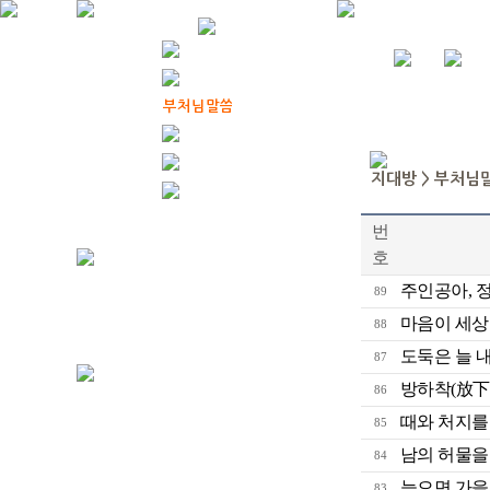
번
호
주인공아, 
89
마음이 세상을
88
도둑은 늘 내
87
방하착(放下
86
때와 처지를
85
남의 허물을
84
늙으면 가을
83