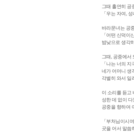
그때 홀연히 공
「우는 자여, 성
바라문녀는 공중
「어떤 신덕이신
밤낮으로 생각하
그때, 공중에서 
「나는 너의 지
네가 어머니 생
각별히 와서 
이 소리를 듣고
성한 데 없이 
공중을 향하여 
「부처님이시여!
곳을 어서 말씀하