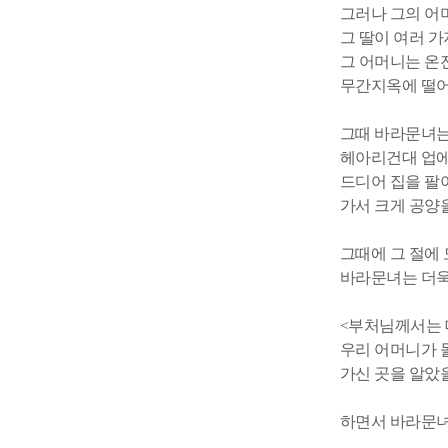
그러나 그의 어
그 딸이 여러 
그 어머니는 온
무간지옥에 떨
그때 바라문녀는
헤아리건대 업에
드디어 집을 팔
가서 크게 공양
그때에 그 절에
바라문녀는 더욱
<부처님께서는 
우리 어머니가 
가신 곳을 알았을
하면서 바라문녀