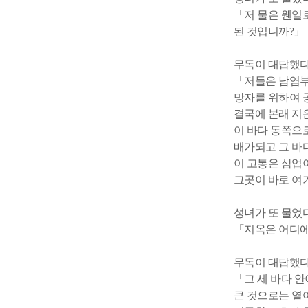
「저 물은 웬일
된 것입니까?」
무독이 대답했다
「저들은 남염부
망자를 위하여 
결국에 본래 지
이 바다 동쪽으
배가되고
그 바
이 고통은 삼업
그곳이 바로 여
성녀가 또 물었다
「지옥은 어디에
무독이 대답했다
「그 세 바다 안
큰 것으로는 열여