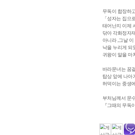
무독이 합장하고
「성자는 집으로
태어난지 이제 
닦아 각화정자재
아니라 ,그날 
낙을 누리게 되
귀왕이 말을 마
바라문녀는 꿈결
탑상 앞에 나아
허덕이는 중생에
부처님께서 문수
『그때의 무독이