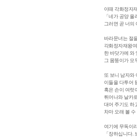
이때 각화정자재
「네가 공양 올
그러면 곧 너의
바라문녀는 절을
각화정자재왕여래
한 바닷가에 와
그 몸뚱이가 모
또 보니 남자와
이들을 다투어 
혹은 손이 여럿
튀어나와 날카로
대어 주기도 하
차마 오래 볼 
여기에 무독이라
「장하십니다. 