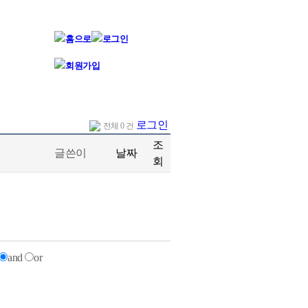
로그인
전체 0 건
조
글쓴이
날짜
회
and
or